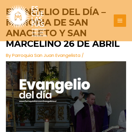
Skip
Post
MAI
EVANGELIO DEL DÍA –
to
navigation
MEN
content
MEMORIA DE SAN
ANACLETO Y SAN
MARCELINO 26 DE ABRIL
By
Parroquia San Juan Evangelista
/