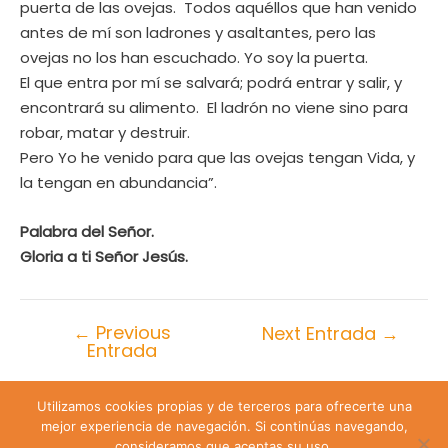
puerta de las ovejas. Todos aquéllos que han venido
antes de mí son ladrones y asaltantes, pero las
ovejas no los han escuchado. Yo soy la puerta.
El que entra por mí se salvará; podrá entrar y salir, y
encontrará su alimento. El ladrón no viene sino para
robar, matar y destruir.
Pero Yo he venido para que las ovejas tengan Vida, y
la tengan en abundancia”.
Palabra del Señor.
Gloria a ti Señor Jesús
.
←
Previous
Next Entrada
→
Entrada
Utilizamos cookies propias y de terceros para ofrecerte una
Lira 428 Santiago de Chile | Teléfono: +56 9 74809547 |
mejor experiencia de navegación. Si continúas navegando,
Email: sanjuanevangelista428@gmail.com
consideramos que aceptas su uso.