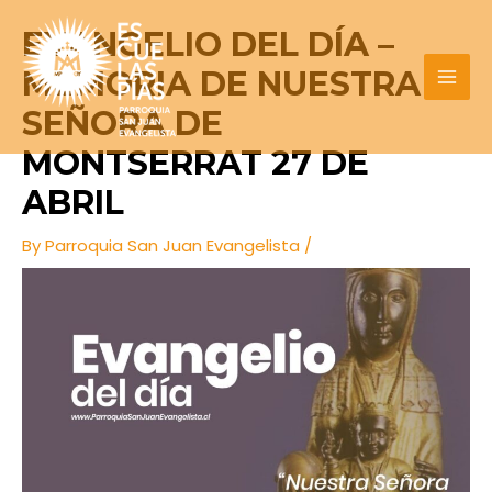
Skip
Post
MAI
EVANGELIO DEL DÍA –
to
navigation
MEN
content
MEMORIA DE NUESTRA
SEÑORA DE
MONTSERRAT 27 DE
ABRIL
By
Parroquia San Juan Evangelista
/