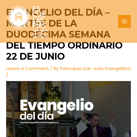
Skip
Post
MAI
EVANGELIO DEL DÍA –
to
navigation
MEN
content
MARTES DE LA
DUODÉCIMA SEMANA
DEL TIEMPO ORDINARIO
22 DE JUNIO
Leave a Comment
/ By
Parroquia San Juan Evangelista
/