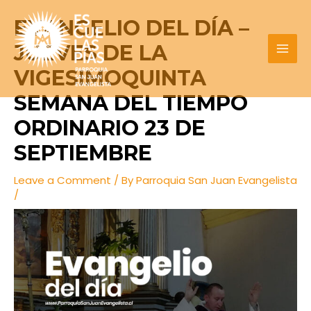
Skip
Post
MAI
EVANGELIO DEL DÍA –
to
navigation
MEN
content
JUEVES DE LA
VIGESIMOQUINTA
SEMANA DEL TIEMPO
ORDINARIO 23 DE
SEPTIEMBRE
Leave a Comment
/ By
Parroquia San Juan Evangelista
/