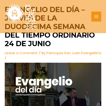
Skip
Post
MAI
EVANGELIO DEL DÍA –
to
navigation
MEN
content
JUEVES DE LA
DUODÉCIMA SEMANA
DEL TIEMPO ORDINARIO
24 DE JUNIO
Leave a Comment
/ By
Parroquia San Juan Evangelista
/