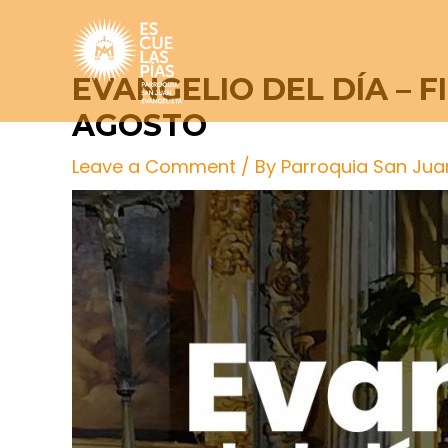
Skip
Post
to
navigation
content
EVANGELIO DEL DÍA – 
AGOSTO
Leave a Comment
/ By
Parroquia San Jua