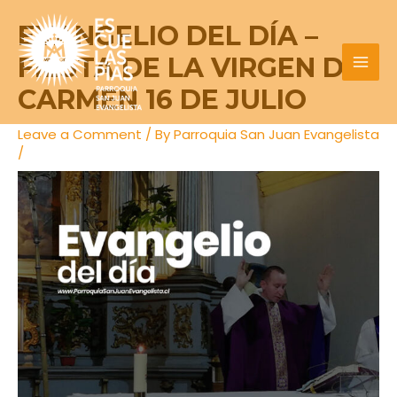
Skip
Post
MAI
EVANGELIO DEL DÍA –
to
navigation
MEN
content
FIESTA DE LA VIRGEN DEL
CARMEN 16 DE JULIO
Leave a Comment
/ By
Parroquia San Juan Evangelista
/