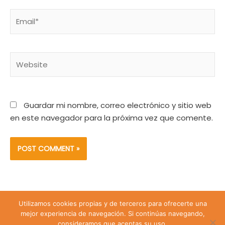
Email*
Website
Guardar mi nombre, correo electrónico y sitio web
en este navegador para la próxima vez que comente.
Utilizamos cookies propias y de terceros para ofrecerte una
Lira 428 Santiago de Chile | Teléfono: +56 9 74809547 |
mejor experiencia de navegación. Si continúas navegando,
Email: sanjuanevangelista428@gmail.com
consideramos que aceptas su uso.