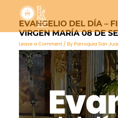
Skip
Post
to
navigation
content
EVANGELIO DEL DÍA – 
VIRGEN MARÍA 08 DE S
Leave a Comment
/ By
Parroquia San Jua