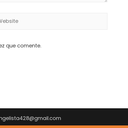
bsite
vez que comente.
vangelista428@gmail.com