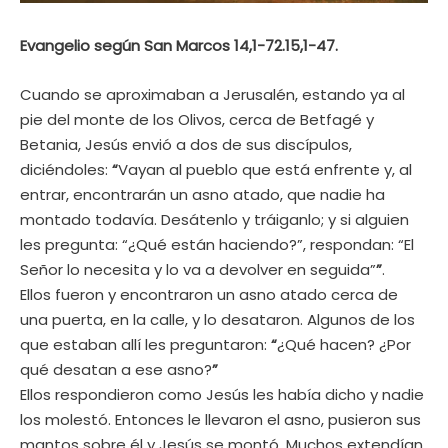
Evangelio según San Marcos 14,1-72.15,1-47.
Cuando se aproximaban a Jerusalén, estando ya al
pie del monte de los Olivos, cerca de Betfagé y
Betania, Jesús envió a dos de sus discípulos,
diciéndoles:
“
Vayan al pueblo que está enfrente y, al
entrar, encontrarán un asno atado, que nadie ha
montado todavía. Desátenlo y tráiganlo; y si alguien
les pregunta: “¿Qué están haciendo?”, respondan: “El
Señor lo necesita y lo va a devolver en seguida”
”
.
Ellos fueron y encontraron un asno atado cerca de
una puerta, en la calle, y lo desataron. Algunos de los
que estaban allí les preguntaron:
“
¿Qué hacen? ¿Por
qué desatan a ese asno?
”
Ellos respondieron como Jesús les había dicho y nadie
los molestó. Entonces le llevaron el asno, pusieron sus
mantos sobre él y Jesús se montó. Muchos extendían