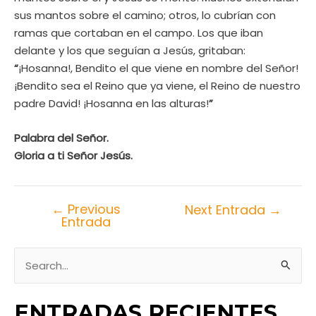
sus mantos sobre el camino; otros, lo cubrían con
ramas que cortaban en el campo. Los que iban
delante y los que seguían a Jesús, gritaban:
“
¡Hosanna!, Bendito el que viene en nombre del Señor!
¡Bendito sea el Reino que ya viene, el Reino de nuestro
padre David! ¡Hosanna en las alturas!
”
Palabra del Señor.
Gloria a ti Señor Jesús
.
←
Previous
Next Entrada
→
Entrada
S
e
ENTRADAS RECIENTES
a