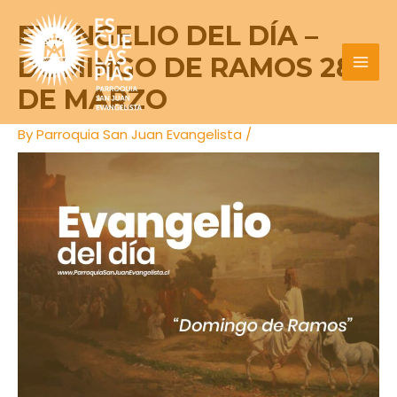
Skip
Post
MAI
EVANGELIO DEL DÍA –
to
navigation
MEN
content
DOMINGO DE RAMOS 28
DE MARZO
By
Parroquia San Juan Evangelista
/