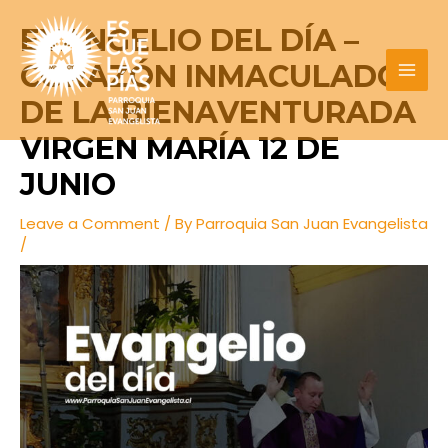
Skip
Post
MAI
EVANGELIO DEL DÍA –
to
navigation
MEN
content
CORAZÓN INMACULADO
DE LA BIENAVENTURADA
VIRGEN MARÍA 12 DE
JUNIO
Leave a Comment
/ By
Parroquia San Juan Evangelista
/