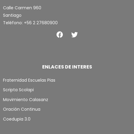
Calle Carmen 960
Santiago
Teléfono: +56 2 27680900
F
T
a
w
c
i
e
t
b
t
ENLACES DE INTERES
o
e
o
r
Fraternidad Escuelas Pias
k
Scripta Scolapi
Movimiento Calasanz
Oración Continua
Coedupia 3.0