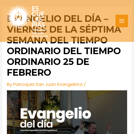
Skip
Post
MAI
to
navigation
EVANGELIO DEL DÍA –
MEN
content
VIERNES DE LA SÉPTIMA
SEMANA DEL TIEMPO
ORDINARIO DEL TIEMPO
ORDINARIO 25 DE
FEBRERO
By
Parroquia San Juan Evangelista
/