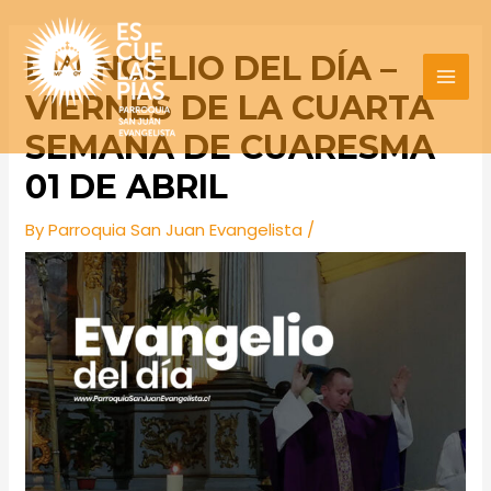
Skip
Post
MAI
to
navigation
EVANGELIO DEL DÍA –
MEN
content
VIERNES DE LA CUARTA
SEMANA DE CUARESMA
01 DE ABRIL
By
Parroquia San Juan Evangelista
/