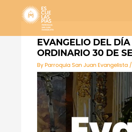
Skip
Post
to
navigation
content
EVANGELIO DEL DÍA
ORDINARIO 30 DE S
By
Parroquia San Juan Evangelista
/