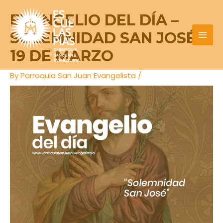
Skip
Post
MAI
EVANGELIO DEL DÍA –
to
navigation
MEN
content
SOLEMNIDAD SAN JOSÉ
19 DE MARZO
By
Parroquia San Juan Evangelista
/