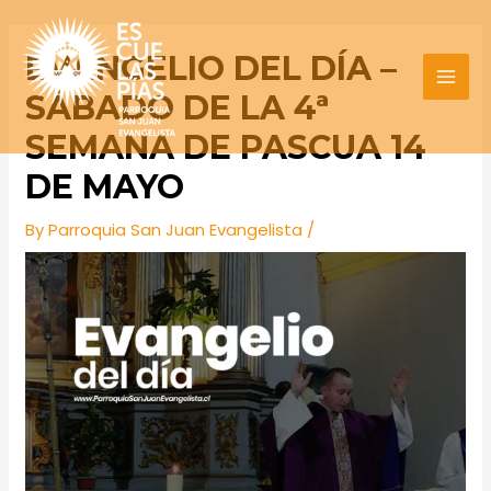
Skip
Post
MAI
to
navigation
EVANGELIO DEL DÍA –
MEN
content
SÁBADO DE LA 4ª
SEMANA DE PASCUA 14
DE MAYO
By
Parroquia San Juan Evangelista
/