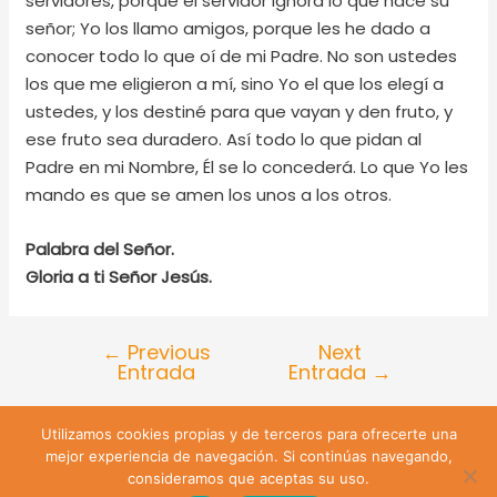
servidores, porque el servidor ignora lo que hace su
señor; Yo los llamo amigos, porque les he dado a
conocer todo lo que oí de mi Padre. No son ustedes
los que me eligieron a mí, sino Yo el que los elegí a
ustedes, y los destiné para que vayan y den fruto, y
ese fruto sea duradero. Así todo lo que pidan al
Padre en mi Nombre, Él se lo concederá. Lo que Yo les
mando es que se amen los unos a los otros.
Palabra del Señor.
Gloria a ti Señor Jesús.
←
Previous
Next
Entrada
Entrada
→
Utilizamos cookies propias y de terceros para ofrecerte una
Lira 428 Santiago de Chile | Teléfono: +56 9 74809547 |
mejor experiencia de navegación. Si continúas navegando,
Email: sanjuanevangelista428@gmail.com
consideramos que aceptas su uso.