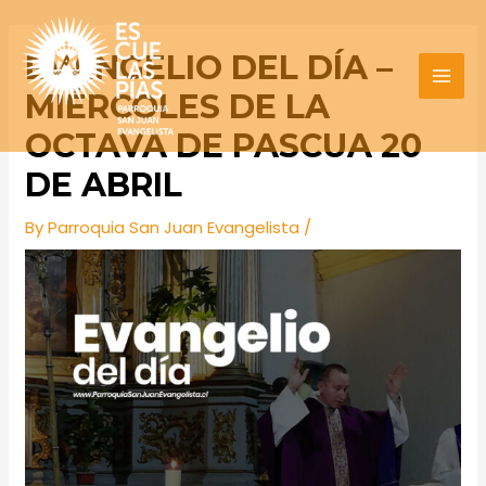
Skip
Post
MAI
to
navigation
EVANGELIO DEL DÍA –
MEN
content
MIÉRCOLES DE LA
OCTAVA DE PASCUA 20
DE ABRIL
By
Parroquia San Juan Evangelista
/