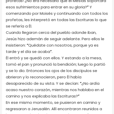
profetas! ¿No era necesario que el Mesías soportara
esos sufrimientos para entrar en su gloria?
”
Y
comenzando por Moisés y continuando con todos los
profetas, les interpretó en todas las Escrituras lo que
se refería a Él.
Cuando llegaron cerca del pueblo adonde iban,
Jesús hizo ademán de seguir adelante. Pero ellos le
insistieron:
“
Quédate con nosotros, porque ya es
tarde y el día se acaba
”
.
Él entró y se quedó con ellos. Y estando a la mesa,
tomó el pan y pronunció la bendición; luego lo partió
y se lo dio. Entonces los ojos de los discípulos se
abrieron y lo reconocieron, pero Él había
desaparecido de su vista. Y se decían:
“
¿No ardía
acaso nuestro corazón, mientras nos hablaba en el
camino y nos explicaba las Escrituras?
”
En ese mismo momento, se pusieron en camino y
regresaron a Jerusalén. Allí encontraron reunidos a