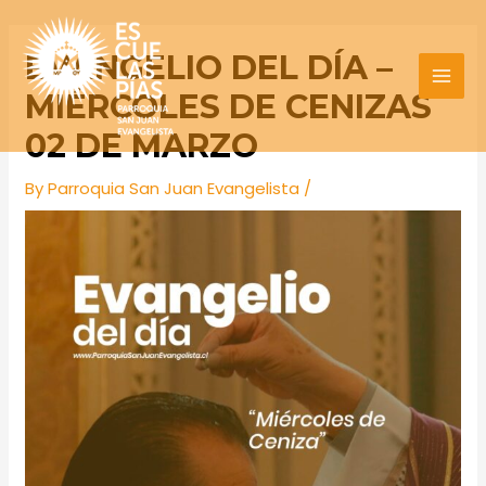
Skip
Post
MAI
to
navigation
EVANGELIO DEL DÍA –
MEN
content
MIÉRCOLES DE CENIZAS
02 DE MARZO
By
Parroquia San Juan Evangelista
/