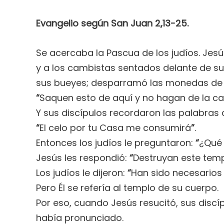
Evangelio según San Juan 2,13-25.
Se acercaba la Pascua de los judíos. Jes
y a los cambistas sentados delante de sus
sus bueyes; desparramó las monedas de l
“
Saquen esto de aquí y no hagan de la c
Y sus discípulos recordaron las palabras d
“
El celo por tu Casa me consumirá
”
.
Entonces los judíos le preguntaron:
“
¿Qué 
Jesús les respondió:
“
Destruyan este templ
Los judíos le dijeron:
“
Han sido necesarios 
Pero Él se refería al templo de su cuerpo.
Por eso, cuando Jesús resucitó, sus discíp
había pronunciado.