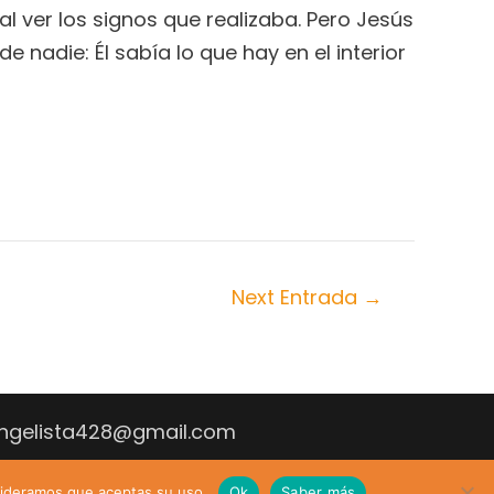
 ver los signos que realizaba. Pero Jesús
 nadie: Él sabía lo que hay en el interior
Next Entrada
→
vangelista428@gmail.com
sideramos que aceptas su uso.
Ok
Saber más