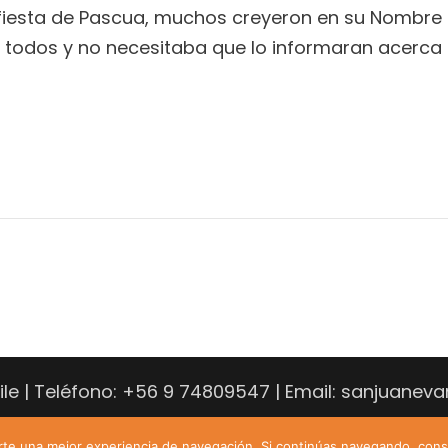
fiesta de Pascua, muchos creyeron en su Nombre al
 todos y no necesitaba que lo informaran acerca de
hile | Teléfono: +56 9 74809547 | Email: sanjuane
erte una mejor experiencia de navegación. Si continúas navegando, con