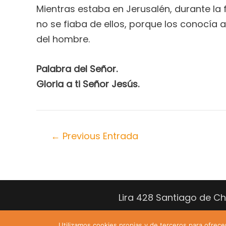
Mientras estaba en Jerusalén, durante la 
no se fiaba de ellos, porque los conocía a
del hombre.
Palabra del Señor.
Gloria a ti Señor Jesús
.
←
Previous Entrada
Lira 428 Santiago de C
Utilizamos cookies propias y de terceros para ofrec