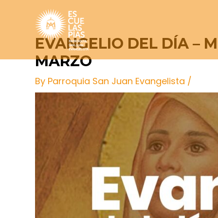
Skip
Post
to
navigation
content
EVANGELIO DEL DÍA – 
MARZO
By
Parroquia San Juan Evangelista
/