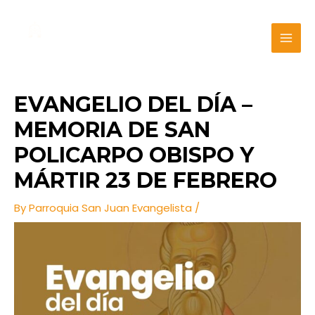
Skip
Post
MAI
to
navigation
MEN
content
EVANGELIO DEL DÍA –
MEMORIA DE SAN
POLICARPO OBISPO Y
MÁRTIR 23 DE FEBRERO
By
Parroquia San Juan Evangelista
/