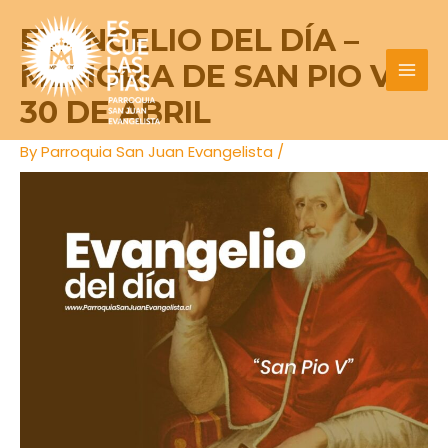
Skip
Post
MAI
EVANGELIO DEL DÍA –
to
navigation
MEN
content
MEMORIA DE SAN PIO V
30 DE ABRIL
By
Parroquia San Juan Evangelista
/