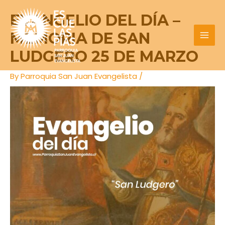
Skip
Post
MAI
EVANGELIO DEL DÍA –
to
navigation
MEN
content
MEMORIA DE SAN
LUDGERO 25 DE MARZO
By
Parroquia San Juan Evangelista
/