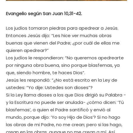
Evangelio según San Juan 10,31-42.
Los judíos tomaron piedras para apedrear a Jesús.
Entonces Jesús dijo: “Les hice ver muchas obras
buenas que vienen del Padre; ¿por cuál de ellas me
quieren apedrear?”
Los judíos le respondieron: “No queremos apedrearte
por ninguna obra buena, sino porque blasfemas, ya
que, siendo hombre, te haces Dios”.
Jesús les respondió: “¿No está escrito en la Ley de
ustedes: “Yo dije: Ustedes son dioses”?
Si la Ley llama dioses a los que Dios dirigió su Palabra -
y la Escritura no puede ser anulada- ¿cómo dicen: ‘Tú
blasfemas’, a quien el Padre santificó y envió al
mundo, porque dijo: ‘Yo soy Hijo de Dios’? Si no hago
las obras de mi Padre, no me crean; pero si las hago,
crean en las obras, aunque no me crean a mí. Así