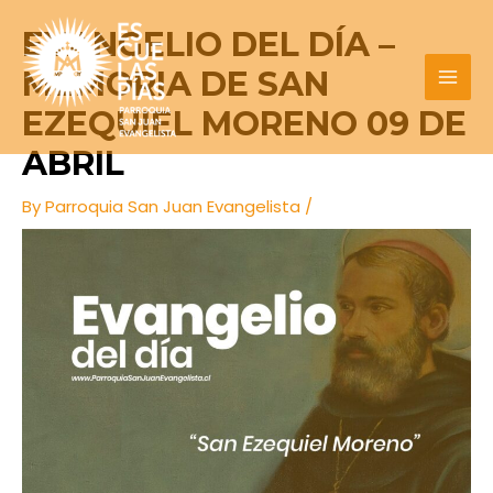
Skip
Post
MAI
EVANGELIO DEL DÍA –
to
navigation
MEN
content
MEMORIA DE SAN
EZEQUIEL MORENO 09 DE
ABRIL
By
Parroquia San Juan Evangelista
/