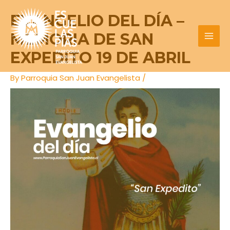
Skip
Post
MAI
EVANGELIO DEL DÍA –
to
navigation
MEN
content
MEMORIA DE SAN
EXPEDITO 19 DE ABRIL
By
Parroquia San Juan Evangelista
/