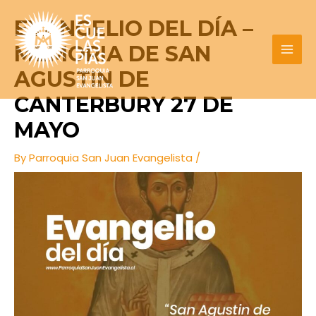
Skip
Post
MAI
EVANGELIO DEL DÍA –
to
navigation
MEN
content
MEMORIA DE SAN
AGUSTIN DE
CANTERBURY 27 DE
MAYO
By
Parroquia San Juan Evangelista
/