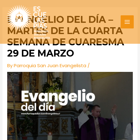
Skip
Post
MAI
to
navigation
EVANGELIO DEL DÍA –
MEN
content
MARTES DE LA CUARTA
SEMANA DE CUARESMA
29 DE MARZO
By
Parroquia San Juan Evangelista
/