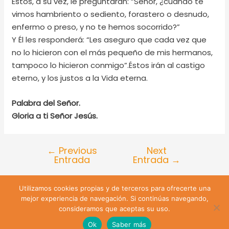
Éstos, a su vez, le preguntarán: “Señor, ¿cuándo te
vimos hambriento o sediento, forastero o desnudo,
enfermo o preso, y no te hemos socorrido?”
Y Él les responderá: “Les aseguro que cada vez que
no lo hicieron con el más pequeño de mis hermanos,
tampoco lo hicieron conmigo”.Éstos irán al castigo
eterno, y los justos a la Vida eterna.
Palabra del Señor.
Gloria a ti Señor Jesús.
←
Previous
Next
Entrada
Entrada
→
Utilizamos cookies propias y de terceros para ofrecerte una
Lira 428 Santiago de Chile | Teléfono: +56 9 74809547 |
mejor experiencia de navegación. Si continúas navegando,
Email: sanjuanevangelista428@gmail.com
consideramos que aceptas su uso.
Ok
Saber más