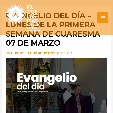
Skip
Post
MAI
to
navigation
EVANGELIO DEL DÍA –
MEN
content
LUNES DE LA PRIMERA
SEMANA DE CUARESMA
07 DE MARZO
By
Parroquia San Juan Evangelista
/