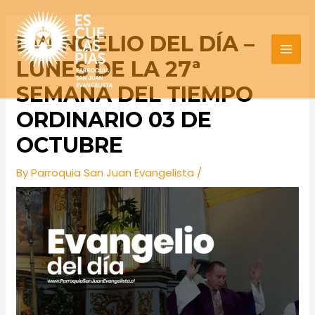
Skip
Post
MAI
to
navigation
EVANGELIO DEL DÍA –
MEN
content
LUNES DE LA 27ª
SEMANA DEL TIEMPO
ORDINARIO 03 DE
OCTUBRE
By
Parroquia San Juan Evangelista
/