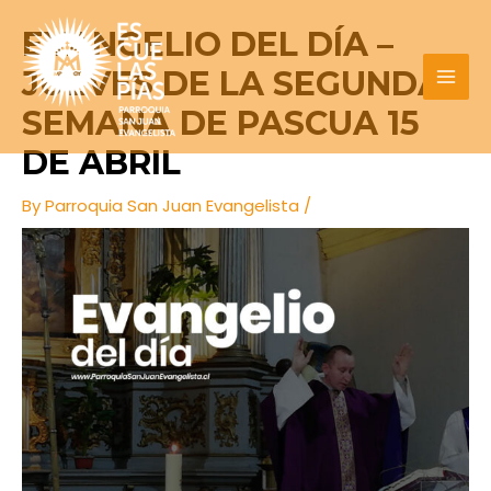
Skip
Post
MAI
EVANGELIO DEL DÍA –
to
navigation
MEN
content
JUEVES DE LA SEGUNDA
SEMANA DE PASCUA 15
DE ABRIL
By
Parroquia San Juan Evangelista
/