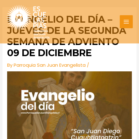
Skip
Post
MAI
to
navigation
EVANGELIO DEL DÍA –
MEN
content
JUEVES DE LA SEGUNDA
SEMANA DE ADVIENTO
09 DE DICIEMBRE
By
Parroquia San Juan Evangelista
/