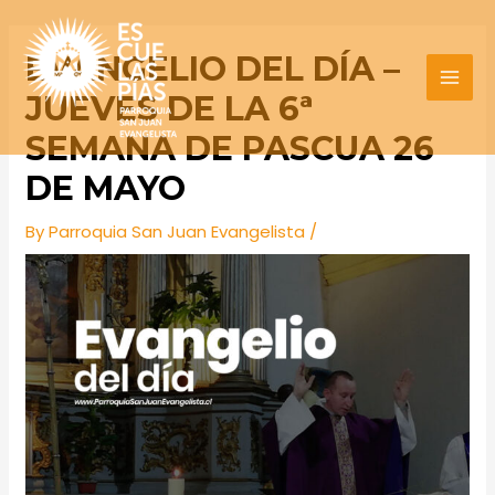
Skip
Post
MAI
to
navigation
EVANGELIO DEL DÍA –
MEN
content
JUEVES DE LA 6ª
SEMANA DE PASCUA 26
DE MAYO
By
Parroquia San Juan Evangelista
/