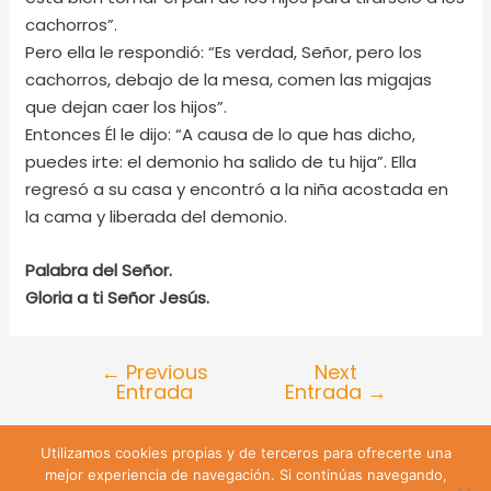
cachorros”.
Pero ella le respondió: “Es verdad, Señor, pero los
cachorros, debajo de la mesa, comen las migajas
que dejan caer los hijos”.
Entonces Él le dijo: “A causa de lo que has dicho,
puedes irte: el demonio ha salido de tu hija”. Ella
regresó a su casa y encontró a la niña acostada en
la cama y liberada del demonio.
Palabra del Señor.
Gloria a ti Señor Jesús.
←
Previous
Next
Entrada
Entrada
→
Utilizamos cookies propias y de terceros para ofrecerte una
Lira 428 Santiago de Chile | Teléfono: +56 9 74809547 |
mejor experiencia de navegación. Si continúas navegando,