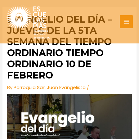
Skip
Post
MAI
to
navigation
EVANGELIO DEL DÍA –
MEN
content
JUEVES DE LA 5TA
SEMANA DEL TIEMPO
ORDINARIO TIEMPO
ORDINARIO 10 DE
FEBRERO
By
Parroquia San Juan Evangelista
/