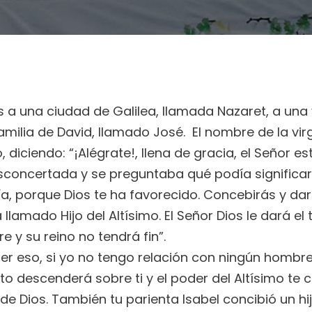
ios a una ciudad de Galilea, llamada Nazaret, a u
milia de David, llamado José. El nombre de la vir
, diciendo: “¡Alégrate!, llena de gracia, el Señor es
esconcertada y se preguntaba qué podía significar
ría, porque Dios te ha favorecido. Concebirás y dará
llamado Hijo del Altísimo. El Señor Dios le dará el 
 y su reino no tendrá fin”.
er eso, si yo no tengo relación con ningún hombr
Santo descenderá sobre ti y el poder del Altísimo te
de Dios. También tu parienta Isabel concibió un hij