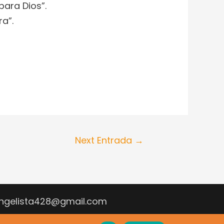
para Dios”.
ra”.
Next Entrada
→
vangelista428@gmail.com