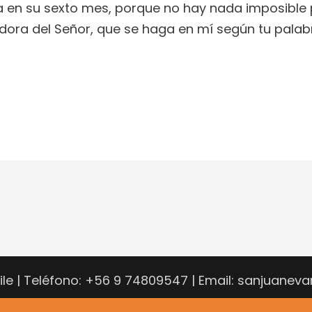
a en su sexto mes, porque no hay nada imposible 
vidora del Señor, que se haga en mí según tu palab
hile | Teléfono: +56 9 74809547 | Email: sanjuane