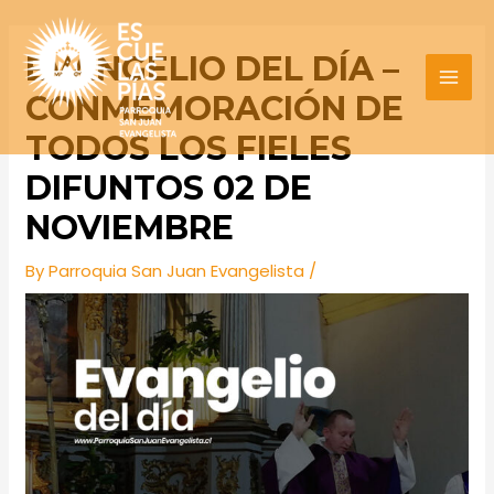
Skip
Post
MAI
to
navigation
EVANGELIO DEL DÍA –
MEN
content
CONMEMORACIÓN DE
TODOS LOS FIELES
DIFUNTOS 02 DE
NOVIEMBRE
By
Parroquia San Juan Evangelista
/