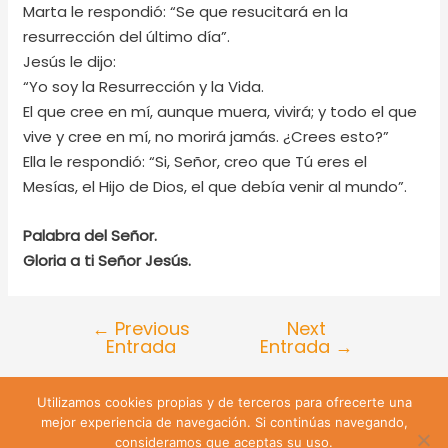
Marta le respondió: “Se que resucitará en la
resurrección del último día”.
Jesús le dijo:
“Yo soy la Resurrección y la Vida.
El que cree en mí, aunque muera, vivirá; y todo el que
vive y cree en mí, no morirá jamás. ¿Crees esto?”
Ella le respondió: “Si, Señor, creo que Tú eres el
Mesías, el Hijo de Dios, el que debía venir al mundo”.
Palabra del Señor.
Gloria a ti Señor Jesús.
←
Previous
Next
Entrada
Entrada
→
Utilizamos cookies propias y de terceros para ofrecerte una
Lira 428 Santiago de Chile | Teléfono: +56 9 74809547 |
mejor experiencia de navegación. Si continúas navegando,
Email: sanjuanevangelista428@gmail.com
consideramos que aceptas su uso.